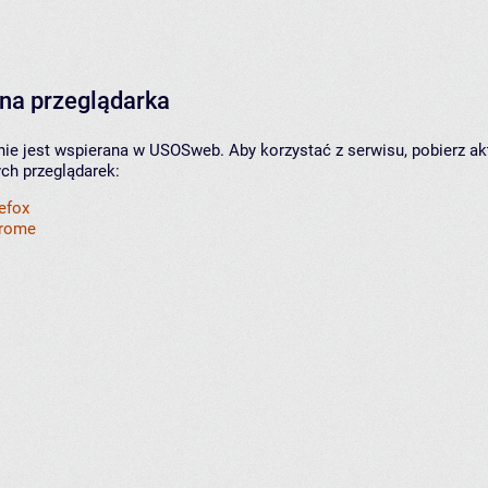
na przeglądarka
nie jest wspierana w USOSweb. Aby korzystać z serwisu, pobierz ak
ych przeglądarek:
refox
hrome