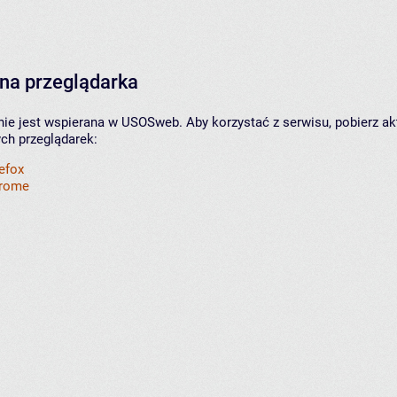
na przeglądarka
nie jest wspierana w USOSweb. Aby korzystać z serwisu, pobierz ak
ych przeglądarek:
refox
hrome