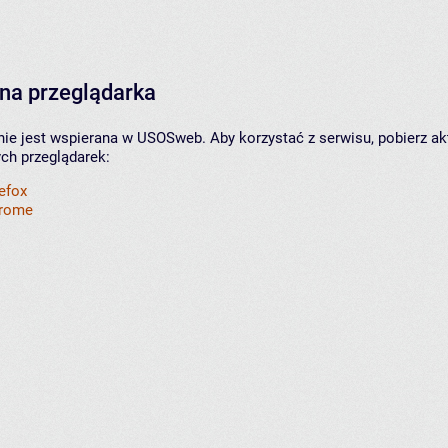
na przeglądarka
nie jest wspierana w USOSweb. Aby korzystać z serwisu, pobierz ak
ych przeglądarek:
refox
hrome