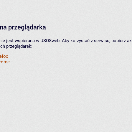
na przeglądarka
nie jest wspierana w USOSweb. Aby korzystać z serwisu, pobierz ak
ych przeglądarek:
refox
hrome