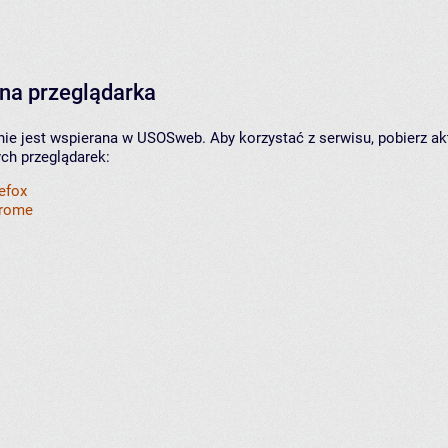
na przeglądarka
nie jest wspierana w USOSweb. Aby korzystać z serwisu, pobierz ak
ych przeglądarek:
refox
hrome