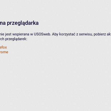
na przeglądarka
nie jest wspierana w USOSweb. Aby korzystać z serwisu, pobierz ak
ych przeglądarek:
refox
hrome