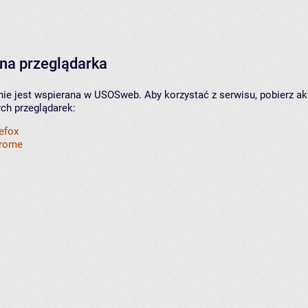
na przeglądarka
nie jest wspierana w USOSweb. Aby korzystać z serwisu, pobierz ak
ych przeglądarek:
refox
hrome