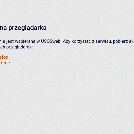
na przeglądarka
nie jest wspierana w USOSweb. Aby korzystać z serwisu, pobierz ak
ych przeglądarek:
refox
hrome