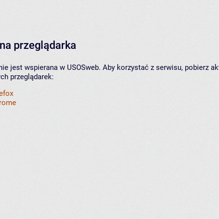
na przeglądarka
nie jest wspierana w USOSweb. Aby korzystać z serwisu, pobierz ak
ych przeglądarek:
refox
hrome