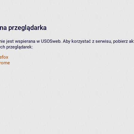
na przeglądarka
nie jest wspierana w USOSweb. Aby korzystać z serwisu, pobierz ak
ych przeglądarek:
refox
hrome