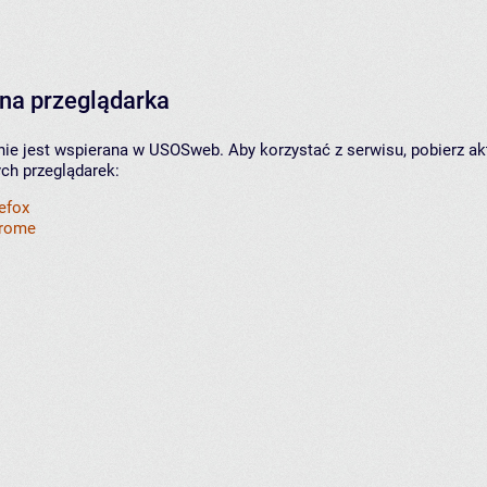
na przeglądarka
nie jest wspierana w USOSweb. Aby korzystać z serwisu, pobierz ak
ych przeglądarek:
refox
hrome