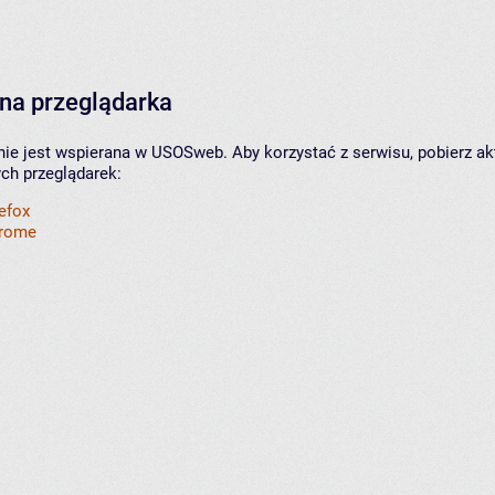
na przeglądarka
nie jest wspierana w USOSweb. Aby korzystać z serwisu, pobierz ak
ych przeglądarek:
refox
hrome