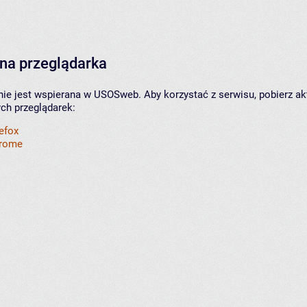
na przeglądarka
nie jest wspierana w USOSweb. Aby korzystać z serwisu, pobierz ak
ych przeglądarek:
refox
hrome