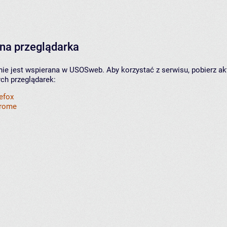
na przeglądarka
nie jest wspierana w USOSweb. Aby korzystać z serwisu, pobierz ak
ych przeglądarek:
refox
hrome