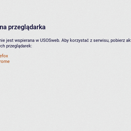
na przeglądarka
nie jest wspierana w USOSweb. Aby korzystać z serwisu, pobierz ak
ych przeglądarek:
refox
hrome