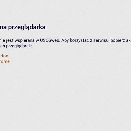
na przeglądarka
nie jest wspierana w USOSweb. Aby korzystać z serwisu, pobierz ak
ych przeglądarek:
refox
hrome