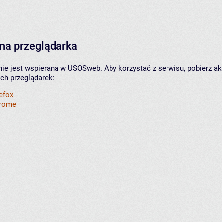
na przeglądarka
nie jest wspierana w USOSweb. Aby korzystać z serwisu, pobierz ak
ych przeglądarek:
refox
hrome