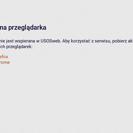
na przeglądarka
nie jest wspierana w USOSweb. Aby korzystać z serwisu, pobierz ak
ych przeglądarek:
refox
hrome