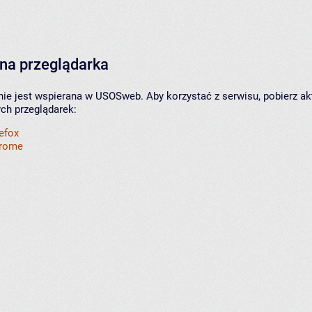
na przeglądarka
nie jest wspierana w USOSweb. Aby korzystać z serwisu, pobierz ak
ych przeglądarek:
refox
hrome