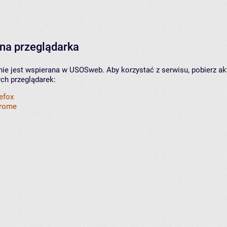
na przeglądarka
nie jest wspierana w USOSweb. Aby korzystać z serwisu, pobierz ak
ych przeglądarek:
refox
hrome