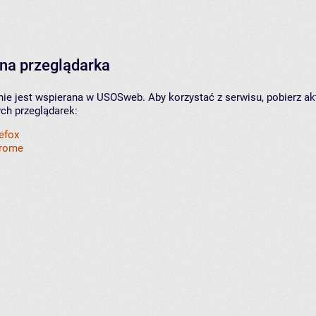
na przeglądarka
nie jest wspierana w USOSweb. Aby korzystać z serwisu, pobierz ak
ych przeglądarek:
refox
hrome