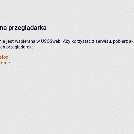
na przeglądarka
nie jest wspierana w USOSweb. Aby korzystać z serwisu, pobierz ak
ych przeglądarek:
refox
hrome