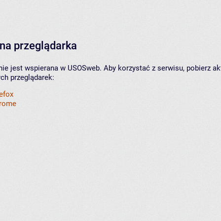
na przeglądarka
nie jest wspierana w USOSweb. Aby korzystać z serwisu, pobierz ak
ych przeglądarek:
refox
hrome