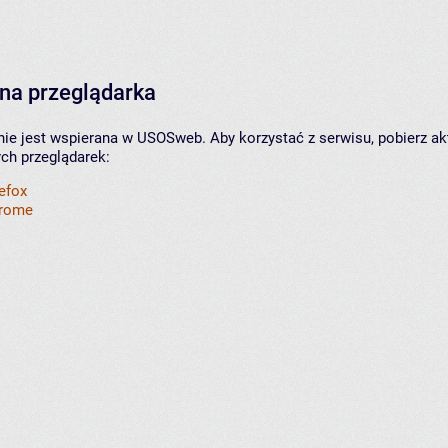
na przeglądarka
nie jest wspierana w USOSweb. Aby korzystać z serwisu, pobierz ak
ych przeglądarek:
refox
hrome