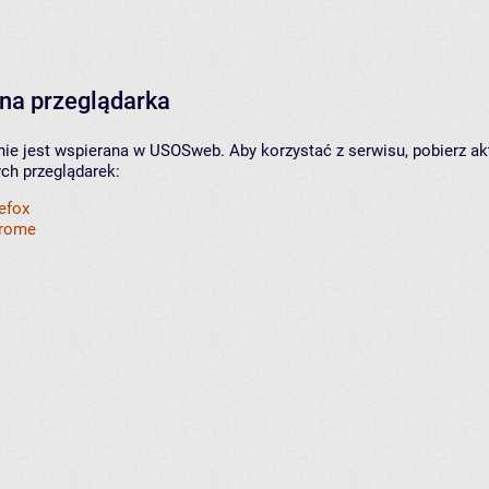
na przeglądarka
nie jest wspierana w USOSweb. Aby korzystać z serwisu, pobierz ak
ych przeglądarek:
refox
hrome