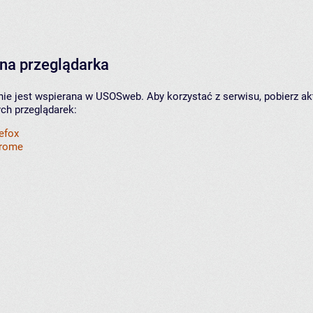
na przeglądarka
nie jest wspierana w USOSweb. Aby korzystać z serwisu, pobierz ak
ych przeglądarek:
refox
hrome