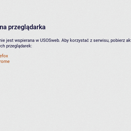
na przeglądarka
nie jest wspierana w USOSweb. Aby korzystać z serwisu, pobierz ak
ych przeglądarek:
refox
hrome