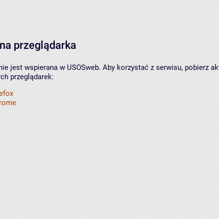
na przeglądarka
nie jest wspierana w USOSweb. Aby korzystać z serwisu, pobierz ak
ych przeglądarek:
refox
hrome