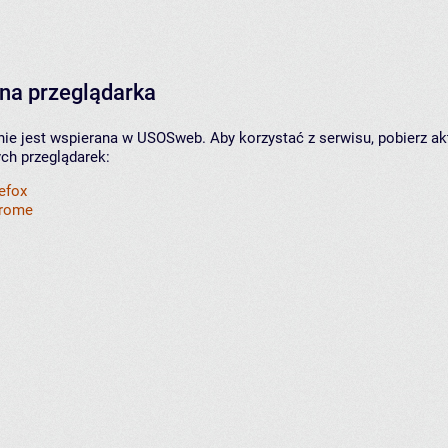
na przeglądarka
nie jest wspierana w USOSweb. Aby korzystać z serwisu, pobierz ak
ych przeglądarek:
refox
hrome